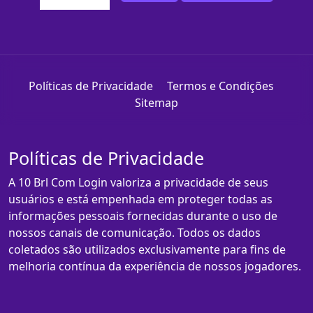
Políticas de Privacidade
Termos e Condições
Sitemap
Políticas de Privacidade
A 10 Brl Com Login valoriza a privacidade de seus
usuários e está empenhada em proteger todas as
informações pessoais fornecidas durante o uso de
nossos canais de comunicação. Todos os dados
coletados são utilizados exclusivamente para fins de
melhoria contínua da experiência de nossos jogadores.