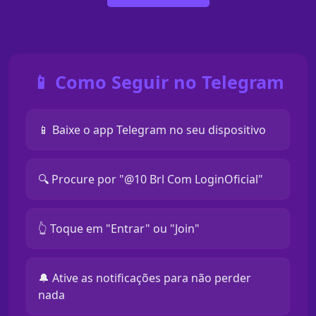
📱 Como Seguir no Telegram
📱 Baixe o app Telegram no seu dispositivo
🔍 Procure por "@10 Brl Com LoginOficial"
👆 Toque em "Entrar" ou "Join"
🔔 Ative as notificações para não perder
nada