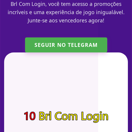
Brl Com Login, você tem acesso a promoções
incríveis e uma experiência de jogo inigualável.
Junte-se aos vencedores agora!
SEGUIR NO TELEGRAM