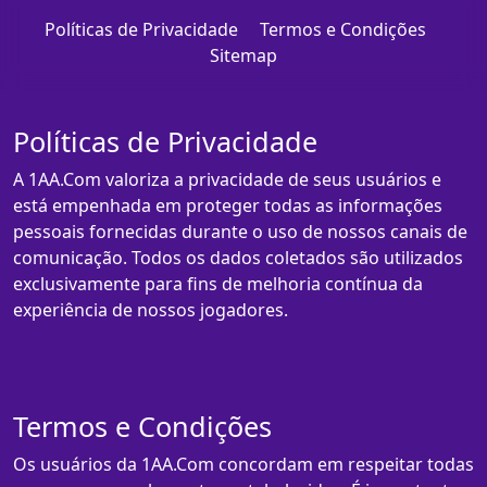
Políticas de Privacidade
Termos e Condições
Sitemap
Políticas de Privacidade
A 1AA.Com valoriza a privacidade de seus usuários e
está empenhada em proteger todas as informações
pessoais fornecidas durante o uso de nossos canais de
comunicação. Todos os dados coletados são utilizados
exclusivamente para fins de melhoria contínua da
experiência de nossos jogadores.
Termos e Condições
Os usuários da 1AA.Com concordam em respeitar todas