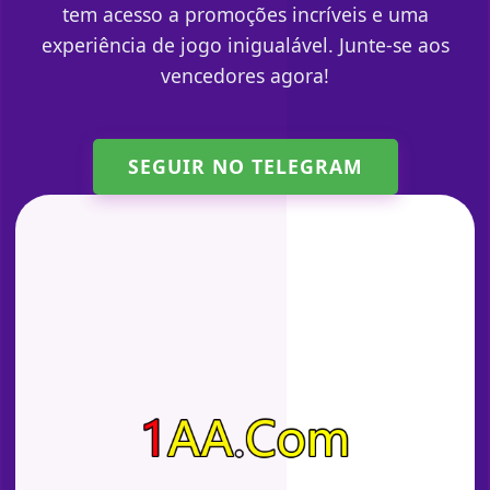
tem acesso a promoções incríveis e uma
experiência de jogo inigualável. Junte-se aos
vencedores agora!
SEGUIR NO TELEGRAM