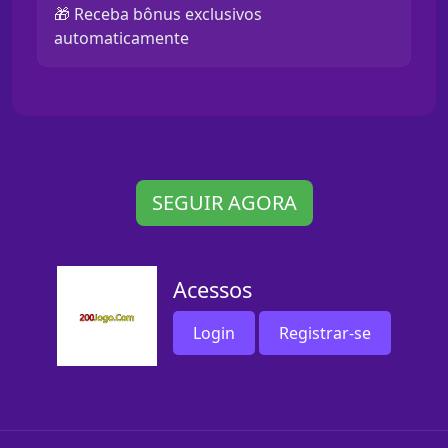
🎁 Receba bônus exclusivos
automaticamente
SEGUIR AGORA
Acessos
Login
Registrar-se