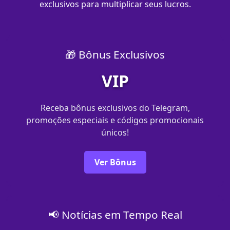
exclusivos para multiplicar seus lucros.
🎁 Bônus Exclusivos
VIP
Receba bônus exclusivos do Telegram,
promoções especiais e códigos promocionais
únicos!
Ver Bônus
📢 Notícias em Tempo Real