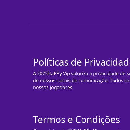
Políticas de Privacida
A 2025HaPPy Vip valoriza a privacidade de 
de nossos canais de comunicação. Todos os 
nossos jogadores.
Termos e Condições