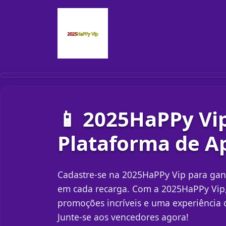
📱 2025HaPPy Vi
Plataforma de A
Cadastre-se na 2025HaPPy Vip para gan
em cada recarga. Com a 2025HaPPy Vip,
promoções incríveis e uma experiência d
Junte-se aos vencedores agora!