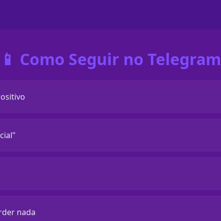
📱 Como Seguir no Telegram
ositivo
ial"
erder nada