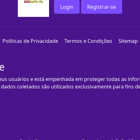
Login
Registrar-se
Políticas de Privacidade
Termos e Condições
Sitemap
de
seus usuários e está empenhada em proteger todas as info
dados coletados são utilizados exclusivamente para fins d