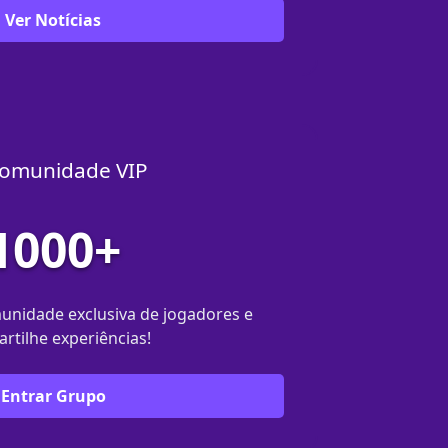
Ver Notícias
Comunidade VIP
1000+
unidade exclusiva de jogadores e
rtilhe experiências!
Entrar Grupo