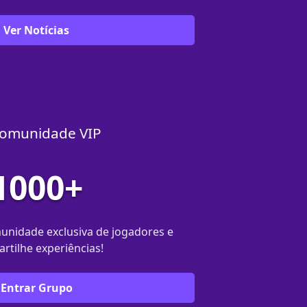
Ver Notícias
Comunidade VIP
1000+
unidade exclusiva de jogadores e
rtilhe experiências!
Entrar Grupo