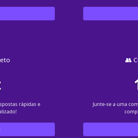
reto
👥 
t
espostas rápidas e
Junte-se a uma com
lizado!
compa
e