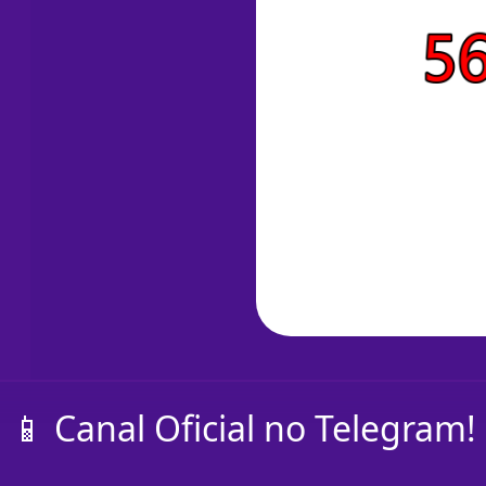
📱 Canal Oficial no Telegram!