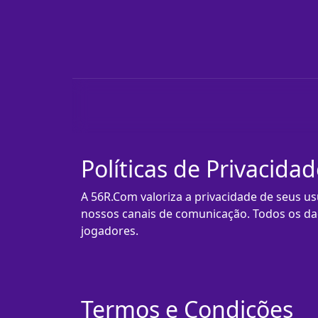
Políticas de Privacida
A 56R.Com valoriza a privacidade de seus u
nossos canais de comunicação. Todos os dad
jogadores.
Termos e Condições