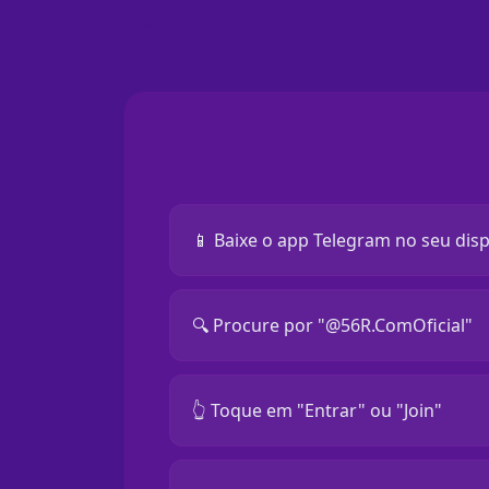
📱 Baixe o app Telegram no seu disp
🔍 Procure por "@56R.ComOficial"
👆 Toque em "Entrar" ou "Join"