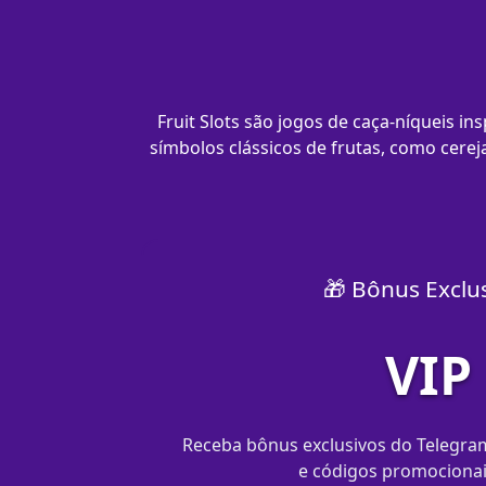
Fruit Slots são jogos de caça-níqueis i
símbolos clássicos de frutas, como cerej
🎁 Bônus Exclu
VIP
Receba bônus exclusivos do Telegra
e códigos promocionai