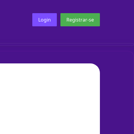
Login
Registrar-se