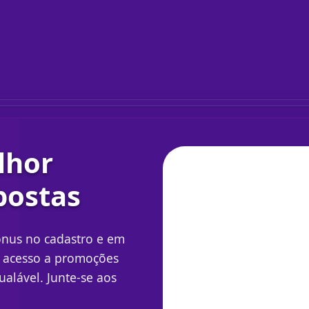
lhor
postas
ônus no cadastro e em
m acesso a promoções
ualável. Junte-se aos