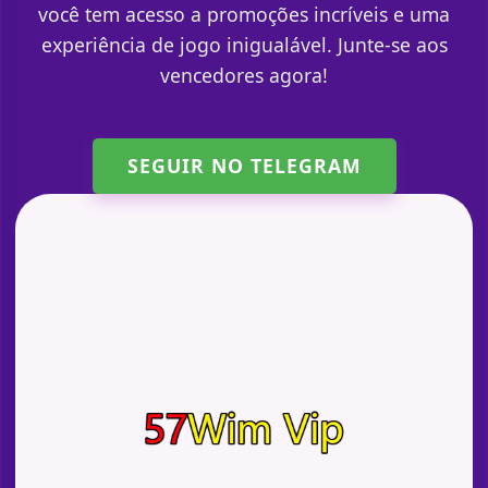
você tem acesso a promoções incríveis e uma
experiência de jogo inigualável. Junte-se aos
vencedores agora!
SEGUIR NO TELEGRAM