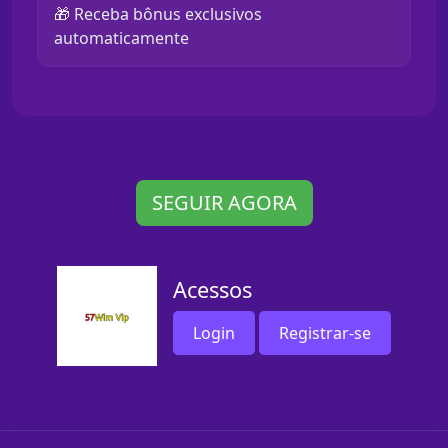
🎁 Receba bônus exclusivos
automaticamente
SEGUIR AGORA
Acessos
Login
Registrar-se