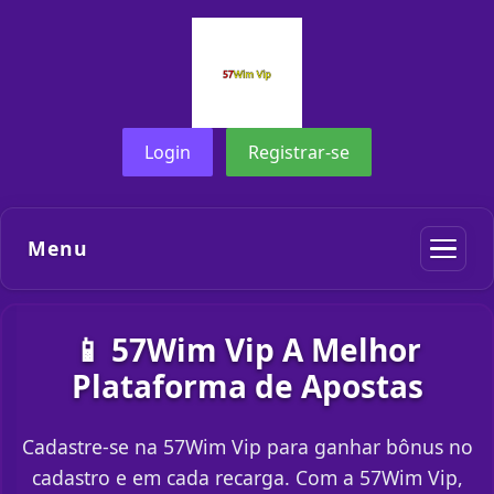
Login
Registrar-se
Menu
📱 57Wim Vip A Melhor
Plataforma de Apostas
Cadastre-se na 57Wim Vip para ganhar bônus no
cadastro e em cada recarga. Com a 57Wim Vip,