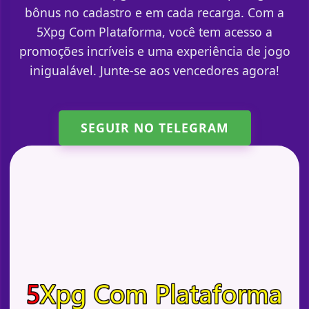
bônus no cadastro e em cada recarga. Com a
5Xpg Com Plataforma, você tem acesso a
promoções incríveis e uma experiência de jogo
inigualável. Junte-se aos vencedores agora!
SEGUIR NO TELEGRAM