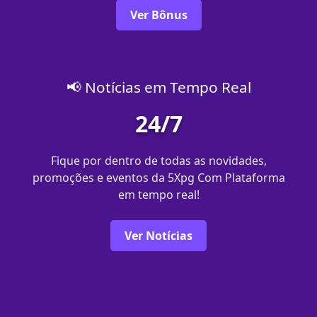
Ver Bônus
📢 Notícias em Tempo Real
24/7
Fique por dentro de todas as novidades,
promoções e eventos da 5Xpg Com Plataforma
em tempo real!
Ver Notícias