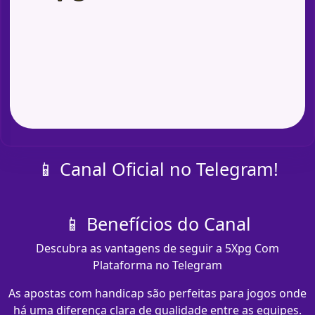
📱 Canal Oficial no Telegram!
📱 Benefícios do Canal
Descubra as vantagens de seguir a 5Xpg Com
Plataforma no Telegram
As apostas com handicap são perfeitas para jogos onde
há uma diferença clara de qualidade entre as equipes.