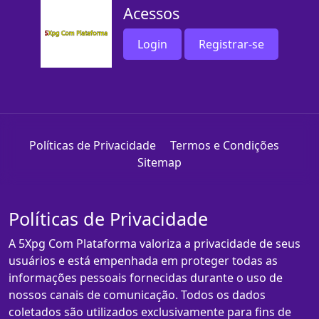
Acessos
Login
Registrar-se
Políticas de Privacidade
Termos e Condições
Sitemap
Políticas de Privacidade
A 5Xpg Com Plataforma valoriza a privacidade de seus
usuários e está empenhada em proteger todas as
informações pessoais fornecidas durante o uso de
nossos canais de comunicação. Todos os dados
coletados são utilizados exclusivamente para fins de