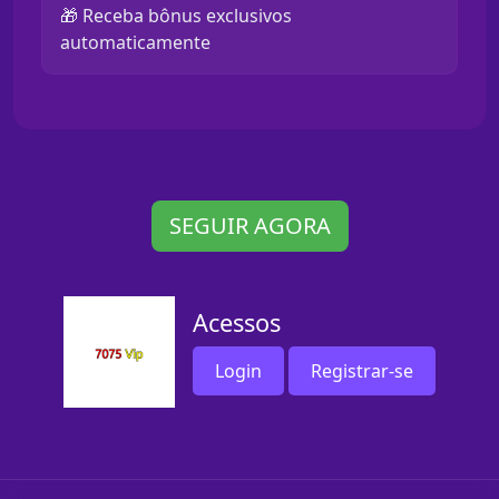
🎁 Receba bônus exclusivos
automaticamente
SEGUIR AGORA
Acessos
Login
Registrar-se