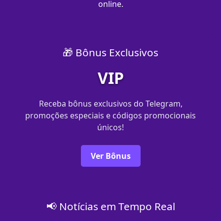
online.
🎁 Bônus Exclusivos
VIP
Receba bônus exclusivos do Telegram,
promoções especiais e códigos promocionais
únicos!
Ver Bônus
📢 Notícias em Tempo Real