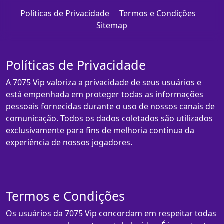
Políticas de Privacidade
Termos e Condições
Sitemap
Políticas de Privacidade
A 7075 Vip valoriza a privacidade de seus usuários e
está empenhada em proteger todas as informações
pessoais fornecidas durante o uso de nossos canais de
comunicação. Todos os dados coletados são utilizados
exclusivamente para fins de melhoria contínua da
experiência de nossos jogadores.
Termos e Condições
Os usuários da 7075 Vip concordam em respeitar todas