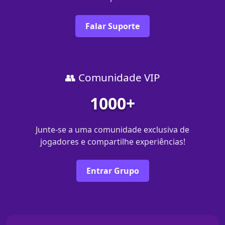
Falar Suporte
👥 Comunidade VIP
1000+
Junte-se a uma comunidade exclusiva de
jogadores e compartilhe experiências!
Entrar Grupo