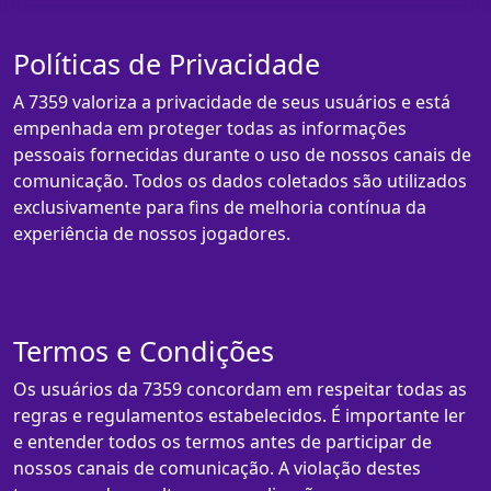
Políticas de Privacidade
A 7359 valoriza a privacidade de seus usuários e está
empenhada em proteger todas as informações
pessoais fornecidas durante o uso de nossos canais de
comunicação. Todos os dados coletados são utilizados
exclusivamente para fins de melhoria contínua da
experiência de nossos jogadores.
Termos e Condições
Os usuários da 7359 concordam em respeitar todas as
regras e regulamentos estabelecidos. É importante ler
e entender todos os termos antes de participar de
nossos canais de comunicação. A violação destes