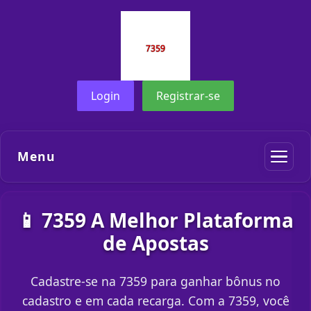
Login
Registrar-se
Menu
📱 7359 A Melhor Plataforma
de Apostas
Cadastre-se na 7359 para ganhar bônus no
cadastro e em cada recarga. Com a 7359, você