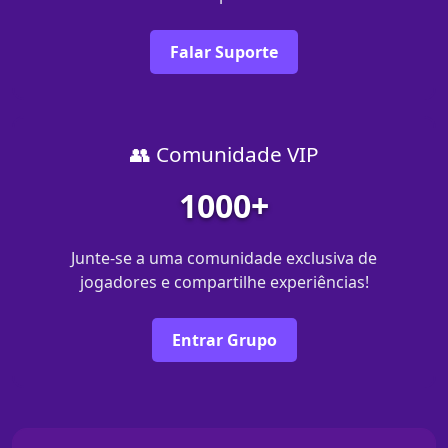
Falar Suporte
👥 Comunidade VIP
1000+
Junte-se a uma comunidade exclusiva de
jogadores e compartilhe experiências!
Entrar Grupo